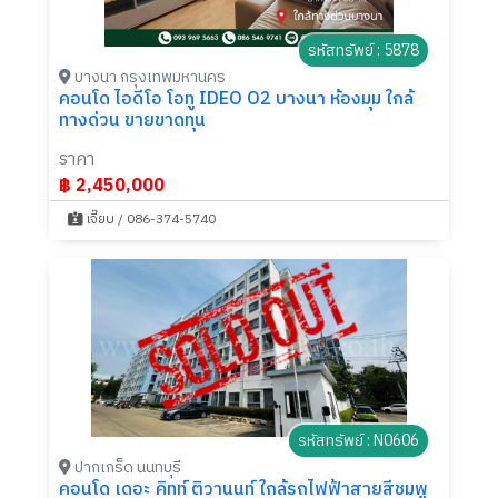
รหัสทรัพย์ : 5878
บางนา กรุงเทพมหานคร
คอนโด ไอดีโอ โอทู IDEO O2 บางนา ห้องมุม ใกล้
ทางด่วน ขายขาดทุน
ราคา
฿ 2,450,000
เจี๊ยบ / 086-374-5740
รหัสทรัพย์ : N0606
ปากเกร็ด นนทบุรี
คอนโด เดอะ คิทท์ ติวานนท์ ใกล้รถไฟฟ้าสายสีชมพู