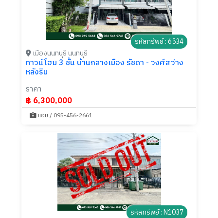
รหัสทรัพย์ : 6534
เมืองนนทบุรี นนทบุรี
ทาวน์โฮม 3 ชั้น บ้านกลางเมือง รัชดา - วงศ์สว่าง
หลังริม
ราคา
฿ 6,300,000
แอม / 095-456-2661
รหัสทรัพย์ : N1037