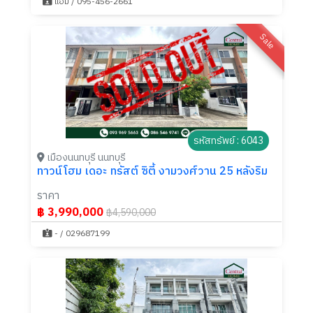
แอม / 095-456-2661
Sale
รหัสทรัพย์ : 6043
เมืองนนทบุรี นนทบุรี
ทาวน์โฮม เดอะ ทรัสต์ ซิตี้ งามวงศ์วาน 25 หลังริม
ราคา
฿ 3,990,000
฿4,590,000
- / 029687199