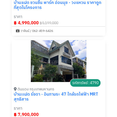
บ้านแฝด ชวนชื่น พาร์ค อ่อนนุช - วงแหวน ราคาถูก
ที่สุดในโครงการ
ราคา
฿ 4,990,000
฿5,199,000
วาลินน์ / 062-459-6426
รหัสทรัพย์ : 4790
ดินแดง กรุงเทพมหานคร
บ้านเเฝด รัชดา - อินทามระ 47 ใกล้รถไฟฟ้า MRT
สุทธิสาร
ราคา
฿ 7,900,000