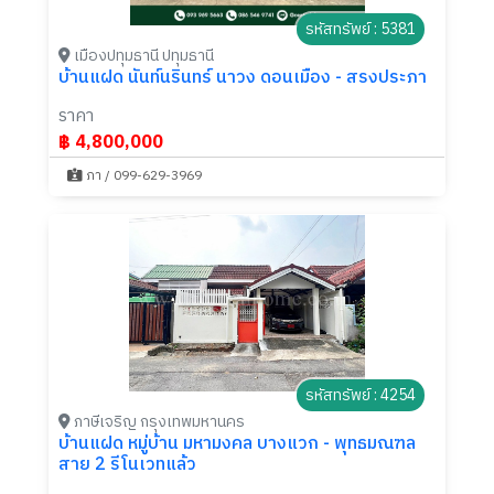
รหัสทรัพย์ : 5381
เมืองปทุมธานี ปทุมธานี
บ้านแฝด นันท์นรินทร์ นาวง ดอนเมือง - สรงประภา
ราคา
฿ 4,800,000
ภา / 099-629-3969
รหัสทรัพย์ : 4254
ภาษีเจริญ กรุงเทพมหานคร
บ้านแฝด หมู่บ้าน มหามงคล บางแวก - พุทธมณฑล
สาย 2 รีโนเวทแล้ว