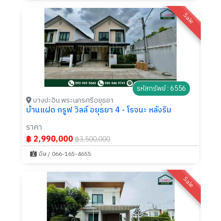
Sale
รหัสทรัพย์ : 6556
บางปะอิน พระนครศรีอยุธยา
บ้านแฝด กรูฟ วิลล์ อยุธยา 4 - โรจนะ หลังริม
ราคา
฿ 2,990,000
฿3,500,000
อัษ / 066-165-4655
Sale