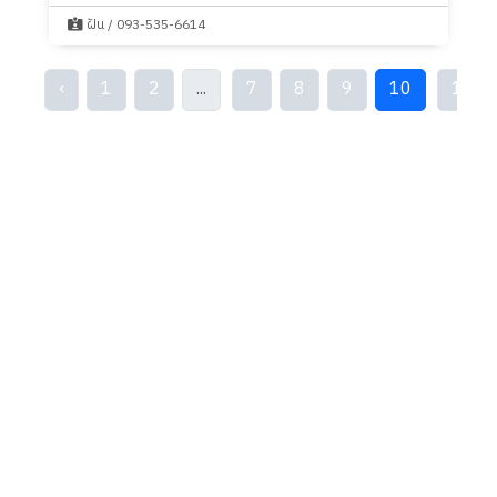
ฝัน / 093-535-6614
‹
1
2
...
7
8
9
10
11