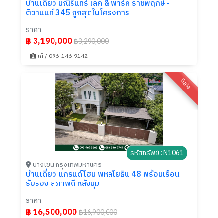
บ้านเดี่ยว มณีรินทร์ เลค & พาร์ค ราชพฤกษ์ -
ติวานนท์ 345 ถูกสุดในโครงการ
ราคา
฿ 3,190,000
฿3,290,000
เก๋ / 096-146-9142
Sale
รหัสทรัพย์ : N1061
บางเขน กรุงเทพมหานคร
บ้านเดี่ยว แกรนด์โฮม พหลโยธิน 48 พร้อมเรือน
รับรอง สภาพดี หลังมุม
ราคา
฿ 16,500,000
฿16,900,000