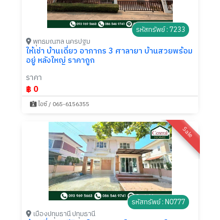
รหัสทรัพย์ : 7233
พุทธมณฑล นครปฐม
ให้เช่า บ้านเดี่ยว อาภากร 3 ศาลายา บ้านสวยพร้อม
อยู่ หลังใหญ่ ราคาถูก
ราคา
฿ 0
ไอซ์ / 065-6156355
Sale
รหัสทรัพย์ : N0777
เมืองปทุมธานี ปทุมธานี